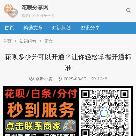
花呗分享网

诚信24小时接单平台
首页
精选文章
知识问答
资讯分享


首页
知识问答
正文
花呗多少分可以开通？让你轻松掌握开通标
准



奈斯小麦
2025-03-05
1648