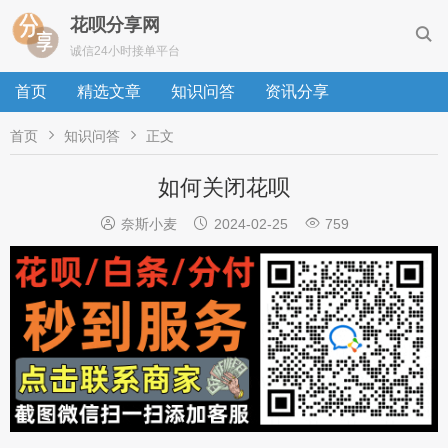
花呗分享网

诚信24小时接单平台
首页
精选文章
知识问答
资讯分享


首页
知识问答
正文
如何关闭花呗



奈斯小麦
2024-02-25
759