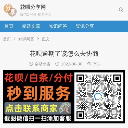
花呗分享网

诚信24小时接单平台
首页
精选文章
知识问答
资讯分享


首页
知识问答
正文
花呗逾期了该怎么去协商



奈斯小麦
2022-06-30
756