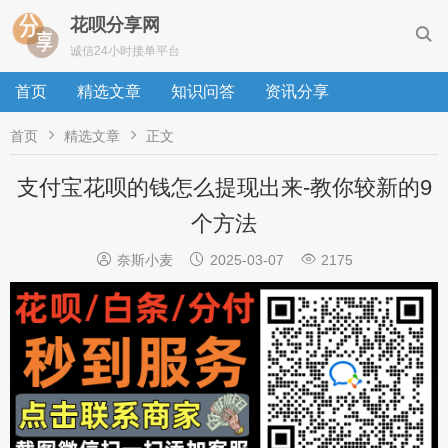
花呗分享网

诚信24小时接单平台
首页
精选文章
知识问答
资讯分享


首页
精选文章
正文
支付宝花呗的钱怎么提现出来-教你较新的9
个方法



奈斯小麦
2025-03-07
2175