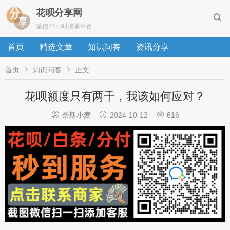
花呗分享网

诚信24小时接单平台
首页
精选文章
知识问答
资讯分享


首页
知识问答
正文
花呗额度只有两千，我该如何应对？



奈斯小麦
2024-10-12
616