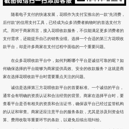
随着电子支付的快速发展，花呗作为支付宝推出的一款“先消费，
后付款”的信用支付工具，已经成为众多消费者购物时的首选支付方
式。而对于商家而言，接入花呗收款服务，不仅能满足更多消费者的
支付需求，还能提升自己的销售业绩。选择一个合适的第三方花呗收
款平台，却是许多商家在支付过程中面临的一个重要问题。
在众多花呗收款平台中，如何判断哪个平台是诚信可靠的呢？如
何确保选择的平台能够为商家提供高效、安全的收款服务？这就是商
家在选择花呗收款平台时需要重点关注的问题。
诚信是选择第三方花呗收款平台的首要标准。一个诚信的平台，
通常会有明确的资质认证和合法经营的背景。商家在选择平台时，要
查看平台是否有相关的资质和合法证书，确保该平台已经过监管机构
的认证和审查。商家还应注意平台的服务条款，尤其是涉及到资金结
算、费用收取等重要环节的条款，以避免后续出现纠纷。