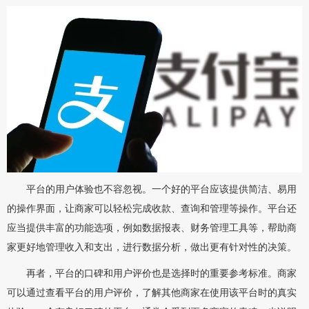
平台的用户体验也不容忽视。一个好的平台应该提供简洁、易用
的操作界面，让商家可以轻松完成收款、查询和管理等操作。平台还
应当提供丰富的功能选项，例如数据报表、财务管理工具等，帮助商
家更好地管理收入和支出，进行数据分析，做出更有针对性的决策。
再者，平台的口碑和用户评价也是选择时的重要参考标准。商家
可以通过查看平台的用户评价，了解其他商家在使用该平台时的真实