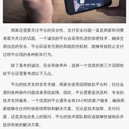
商家还需要关注平台的安全性。支付安全问题一直是商家和消费
者最为关注的话题。一个诚信的平台会采用先进的加密技术，确保交
易信息的安全。平台应该有完善的风险防控机制，能够有效防止支付
过程中出现的各种欺诈行为。
除了基本的诚信、安全和效率外，选择一个优质的第三方花呗收
款平台还需要考虑以下几点。
平台的技术支持非常关键。商家在使用花呗收款平台时，往往会
遇到各种操作问题或者系统故障。因此，平台需要提供及时、专业的
技术支持服务。一个优质的平台通常会有24小时的客户服务，确保商
家能够在任何时候获得帮助和解决方案。无论是技术故障、支付问
题，还是其他业务上的疑问，平台的技术团队都应该能够快速响应并
提供有效的解决方案。