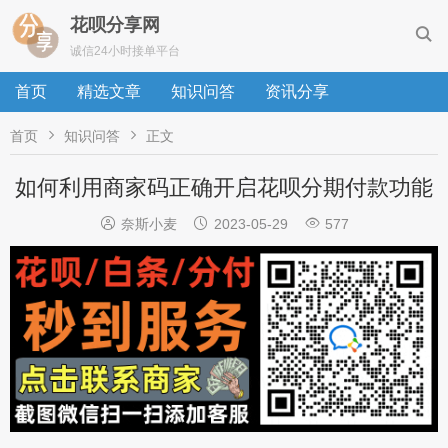
花呗分享网

诚信24小时接单平台
首页
精选文章
知识问答
资讯分享


首页
知识问答
正文
如何利用商家码正确开启花呗分期付款功能



奈斯小麦
2023-05-29
577