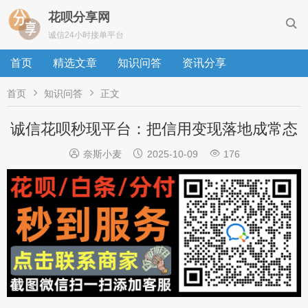
花呗分享网

诚信24小时接单平台
首页
精选文章
知识问答
资讯分享


首页
知识问答
正文
诚信花呗秒现平台：把信用变现落地成常态



奈斯小麦
2025-10-09
176