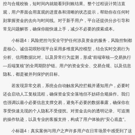
控与合规校验，短时间内就能看到到账结果。整个过程设计简洁直
观，用户界面会用直观的进度条和清晰的状态提示，帮助你在任何时
刻掌握资金的去向与时间线。对于新手用户，平台还提供分步引导和
常见问题解答，确保你能快速上手，减少不必要的摸索成本。
小标题4：风险把控与安全守护任何涉及资金的服务，风险控制都
是核心。诚信花呗秒现平台采用多维度风控模型，结合实时交易行为
分析、信用数据比对、以及异常行为监测，形成“前端审核—交易执行
—后端复核”的全周期防护链。用户的资金安全、交易合规、以及信息
隐私，都是被并列保护的目标。
若发现异常交易，系统会自动触发风控拦截并通知用户，必要时
还会启动人工复核流程，确保资金安全落地但不妨碍合规操作。我们
也强调以最小必要信息支撑交易，避免不必要的数据暴露，确保你在
享受快速兑现的个人隐私不受侵扰。对资金去向的透明记录、可追溯
的操作轨迹，以及专业的客服支持，构成了用户体验的“安心底盘”。
小标题4：真实案例与用户之声许多用户在日常场景中感受到了这