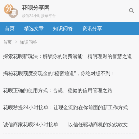
花呗分享网

诚信24小时接单平台
首页
精选文章
知识问答
资讯分享

首页
知识问答
探索花呗新玩法：解锁你的消费潜能，精明理财的智慧之道
揭秘花呗额度变现金的“秘密通道”，你绝对想不到！
花呗正确的使用方式：合规、稳健的信用管理之路
花呗秒提24小时接单：让现金流跑在你前面的新工作方式
诚信商家花呗24小时接单——以信任驱动商机的实战软文