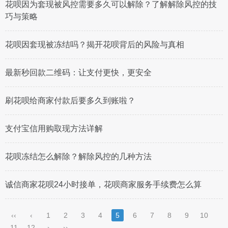
花呗因为套现被风控需要多久可以解除？了解解除风控的技
巧与策略
花呗因套现被冻结吗？揭开花呗背后的风险与真相
最新秒回款二维码：让支付更快，更安全
刷花呗给商家付款后要多久到账啦？
支付宝信用购取现方法详解
花呗冻结怎么解除？解除风控的几种方法
诚信商家花呗24小时接单，花呗商家服务手续费怎么算
‹‹
‹
1
2
3
4
5
6
7
8
9
10
11
12
›
››